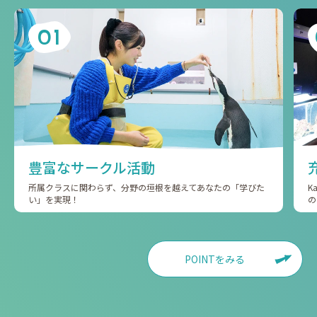
01
豊富なサークル活動
所属クラスに関わらず、分野の垣根を越えてあなたの「学びた
K
い」を実現！
の
POINTをみる