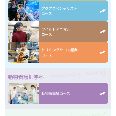
アクアスペシャリスト
コース
ワイルドアニマル
コース
トリミングサロン起業
コース
Vetarinary Nursing
動物看護師学科
動物看護師コース
Environment