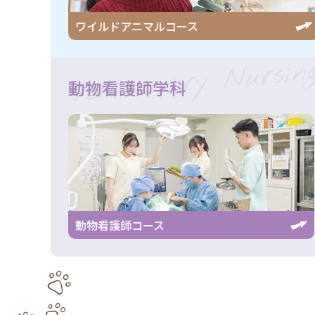
ワイルドアニマル
コース
Vetarinary Nursin
動物看護師学科
動物看護師コース