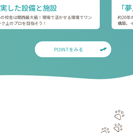
実した設備と施設
「夢
apの校舎は関西最大級！現場で活かせる環境でワン
約20
ンク上のプロを目指そう！
構築。
POINTをみる