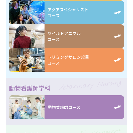
アクアスペシャリスト
コース
ワイルドアニマル
コース
トリミングサロン起業
コース
Vetarinary Nursing
動物看護師学科
動物看護師コース
Environment