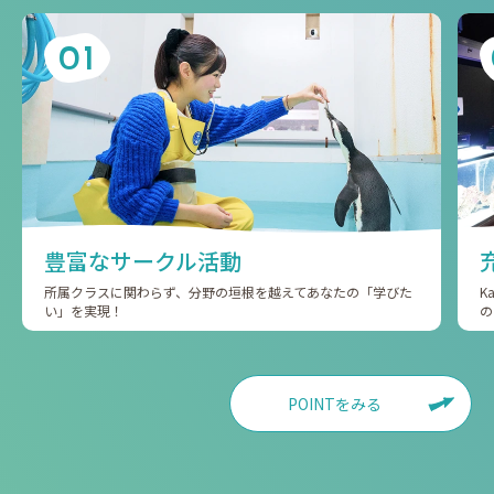
01
豊富なサークル活動
所属クラスに関わらず、分野の垣根を越えてあなたの「学びた
K
い」を実現！
の
POINTをみる