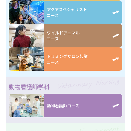
アクアスペシャリスト
コース
ワイルドアニマル
コース
トリミングサロン起業
コース
Vetarinary Nursing
動物看護師学科
動物看護師コース
Environment