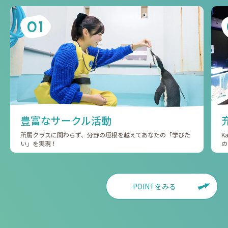
01
豊富なサークル活動
所属クラスに関わらず、分野の垣根を越えてあなたの「学びた
K
い」を実現！
の
POINTをみる