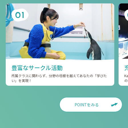
01
豊富なサークル活動
所属クラスに関わらず、分野の垣根を越えてあなたの「学びた
K
い」を実現！
の
POINTをみる