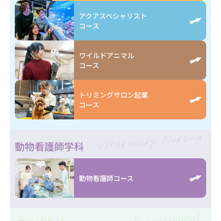
アクアスペシャリスト
コース
ワイルドアニマル
コース
トリミングサロン起業
コース
Vetarinary Nursing
動物看護師学科
動物看護師コース
Environment