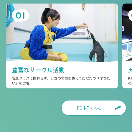
01
豊富なサークル活動
所属クラスに関わらず、分野の垣根を越えてあなたの「学びた
K
い」を実現！
の
POINTをみる