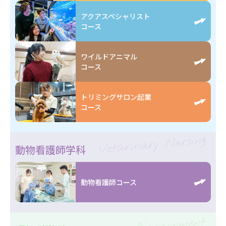
アクアスペシャリスト
コース
ワイルドアニマル
コース
トリミングサロン起業
コース
Vetarinary Nursing
動物看護師学科
動物看護師コース
Environment