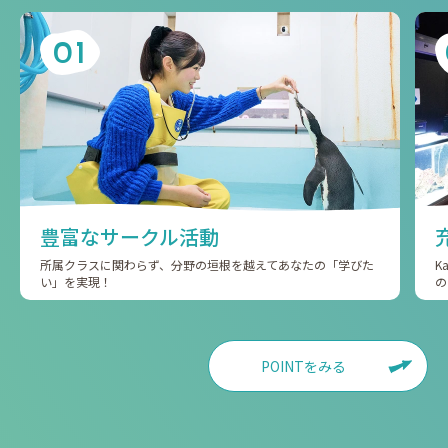
01
豊富なサークル活動
所属クラスに関わらず、分野の垣根を越えてあなたの「学びた
K
い」を実現！
の
POINTをみる