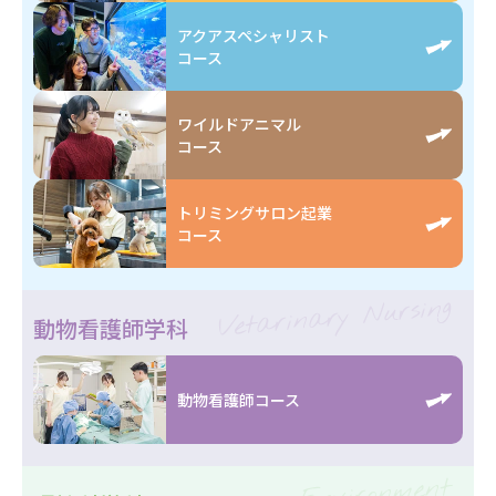
アクアスペシャリスト
コース
ワイルドアニマル
コース
トリミングサロン起業
コース
Vetarinary Nursing
動物看護師学科
動物看護師コース
Environment