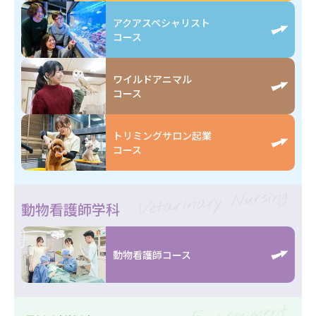
アクアスペシャリスト
コース
ワイルドアニマル
コース
トリミングサロン起業
コース
Vetarinary Nursing
動物看護師学科
動物看護師コース
Environment