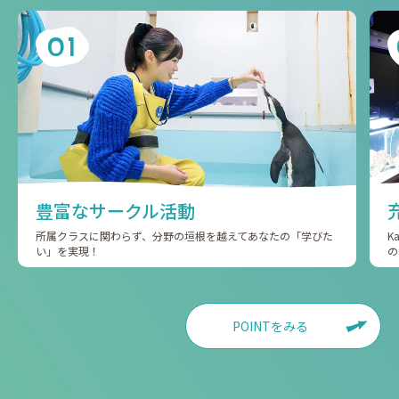
01
豊富なサークル活動
所属クラスに関わらず、分野の垣根を越えてあなたの「学びた
K
い」を実現！
の
POINTをみる