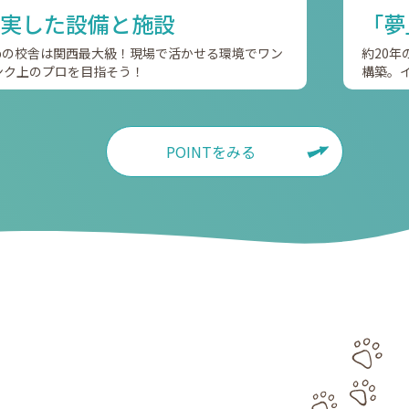
実した設備と施設
「夢
apの校舎は関西最大級！現場で活かせる環境でワン
約20
ンク上のプロを目指そう！
構築。
POINTをみる