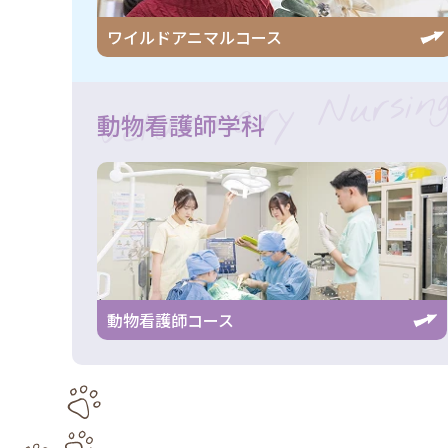
ワイルドアニマル
コース
Vetarinary Nursin
動物看護師学科
動物看護師コース