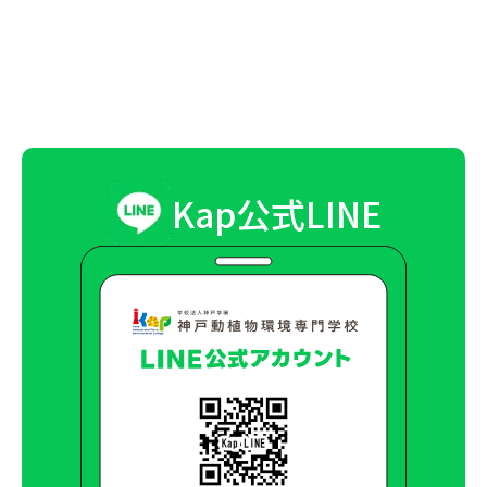
です。何度でも参加して学びを深めたり、進路選択
コレをしたい！」などご要望がございましたらおっ
で、ご希望の方はご案内いたしますのでおっしゃっ
の材料にしてくださいね。ただし、交通費補助特典
しゃってくださいね。
てくださいね
は3回までの条件となりますのでご注意ください。
Kap公式LINE