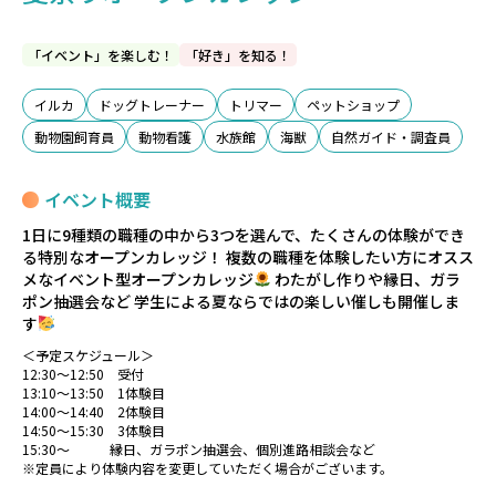
「イベント」を楽しむ！
「好き」を知る！
イルカ
ドッグトレーナー
トリマー
ペットショップ
動物園飼育員
動物看護
水族館
海獣
自然ガイド・調査員
イベント概要
1日に9種類の職種の中から3つを選んで、たくさんの体験ができ
る特別なオープンカレッジ！ 複数の職種を体験したい方にオスス
メなイベント型オープンカレッジ
わたがし作りや縁日、ガラ
ポン抽選会など 学生による夏ならではの楽しい催しも開催しま
す
＜予定スケジュール＞
12:30～12:50 受付
13:10～13:50 1体験目
14:00～14:40 2体験目
14:50～15:30 3体験目
15:30～ 縁日、ガラポン抽選会、個別進路相談会など
※定員により体験内容を変更していただく場合がございます。