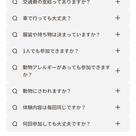
交通費の支給ってありますか？
はい！ございます
✔県内外問わず、公共交通機関でご来校⇒QUOカー
車で行っても大丈夫？
ドの支給
校内に駐車場はございませんのでご注意ください
✔兵庫県外からお車でご来校⇒エリア別交通費の支
＜参考：学校近辺のコインパーキング＞
給(下記参照)
服装や持ち物は決まっていますか？
https://rokuaibiyori.com/parking/#google_vignette
✔六甲アイランド内のコインパーキング利用⇒駐車
服装に指定はございません！
場代500円支給
ただし日によっては動物とふれあったり、トリマー
なお、「駐車券」を本校の受付にてご提出いただき
1人でも参加できますか？
※無料送迎バスご乗車の方は、上記対象外です。
体験はワンちゃんのシャンプーをすることもござい
ますと駐車場代500円支給がございます。
もちろんです！おひとりでご参加される方のほか、
ます。高価な一張羅ではなく動きやすい格好でお越
※「駐車券」が発行されないシステムのコインパー
＜エリア別交通費＞
ご友人、パートナー、保護者さま、親戚の方などお
しください
動物アレルギーがあっても参加できます
キングは支給対象外となります。
兵庫県外からお車でいらした方には、以下を支給
付き添いの方も大歓迎です！ただし、高校生の方が
持ち物も、特に必要ございません。身軽な格好でお
詳しくは0120-651-814(入学相談室)までお問い合わ
か？
します！
同伴の場合、その同伴の方のご予約もお願いしま
越しくださいね
せください
大阪市内 【1,500円】
ご参加は自由でございます。動物が大好きなのにア
す。
大阪市外 【2,500円】
レルギーがあるのはつらいですよね
教員にも複数
動物にさわれますか？
京都市内 【3,000円】
アレルギー持ちがおります。なるべく配慮はさせて
体験によって触れたり触れなかったり…
京都市外、奈良県、滋賀県 【3,500円】
いただきますが、学校側ができることにも限りがご
「絶対にふれあいたい！」という方は毎月実施予定
和歌山県 【5,000円】
ざいます。しっかりと対策を取られた上でご参加く
体験内容は毎回同じですか？
のふれあい型のオープンカレッジにお越しくださ
三重県、岡山県、鳥取県、徳島県 【7,000円】
ださい。
一度いらっしゃったことがある方は、なるべく違う
い！
その他 都道府県 【10,000円】
体験になるように職員ひとりひとりが考えた体験内
ワンちゃん、小動物、爬虫類など…猫とのふれあい
何回参加しても大丈夫ですか？
容にしております
しかし、毎週いらっしゃるとな
は猫様のご要望により
もちろんです！動物業界は常に学ぶことがある世界
るとネタ切れになる可能性もございますので「次は
「猫部屋からなるべく動きたくない」とのことなの