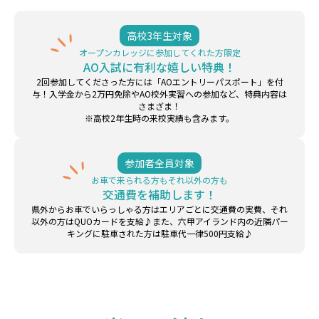
高校3年生対象
オープンカレッジに参加してくれた方限定
AO入試に有利な嬉しい特典！
2回参加してくださった方には「AOエントリーパスポート」を付
与！入学金から2万円免除やAO校外実習への参加など、特典内容は
さまざま！
※高校2年生時の来校実績も含みます。
参加者全員対象
お車で来られる方もそれ以外の方も
交通費を補助します！
県外からお車でいらっしゃる方はエリアごとに交通費の実費、それ
以外の方はQUOカードを支給♪また、六甲アイランド内の近隣パー
キングに駐車された方は駐車代一律500円支給♪