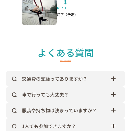
16:30
終了（予定）
よくある質問
交通費の支給ってありますか？
はい！ございます
✔県内外問わず、公共交通機関でご来校⇒QUOカー
車で行っても大丈夫？
ドの支給
校内に駐車場はございませんのでご注意ください
✔兵庫県外からお車でご来校⇒エリア別交通費の支
＜参考：学校近辺のコインパーキング＞
給(下記参照)
服装や持ち物は決まっていますか？
https://rokuaibiyori.com/parking/#google_vignette
✔六甲アイランド内のコインパーキング利用⇒駐車
服装に指定はございません！
場代500円支給
ただし日によっては動物とふれあったり、トリマー
なお、「駐車券」を本校の受付にてご提出いただき
1人でも参加できますか？
※無料送迎バスご乗車の方は、上記対象外です。
体験はワンちゃんのシャンプーをすることもござい
ますと駐車場代500円支給がございます。