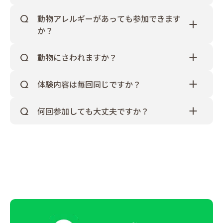
もちろんです！おひとりでご参加される方のほか、
ます。高価な一張羅ではなく動きやすい格好でお越
※「駐車券」が発行されないシステムのコインパー
＜エリア別交通費＞
ご友人、パートナー、保護者さま、親戚の方などお
しください
動物アレルギーがあっても参加できます
キングは支給対象外となります。
兵庫県外からお車でいらした方には、以下を支給
付き添いの方も大歓迎です！ただし、高校生の方が
持ち物も、特に必要ございません。身軽な格好でお
詳しくは0120-651-814(入学相談室)までお問い合わ
か？
します！
同伴の場合、その同伴の方のご予約もお願いしま
越しくださいね
せください
大阪市内 【1,500円】
ご参加は自由でございます。動物が大好きなのにア
す。
大阪市外 【2,500円】
レルギーがあるのはつらいですよね
教員にも複数
動物にさわれますか？
京都市内 【3,000円】
アレルギー持ちがおります。なるべく配慮はさせて
体験によって触れたり触れなかったり…
京都市外、奈良県、滋賀県 【3,500円】
いただきますが、学校側ができることにも限りがご
「絶対にふれあいたい！」という方は毎月実施予定
和歌山県 【5,000円】
ざいます。しっかりと対策を取られた上でご参加く
体験内容は毎回同じですか？
のふれあい型のオープンカレッジにお越しくださ
三重県、岡山県、鳥取県、徳島県 【7,000円】
ださい。
一度いらっしゃったことがある方は、なるべく違う
い！
その他 都道府県 【10,000円】
体験になるように職員ひとりひとりが考えた体験内
ワンちゃん、小動物、爬虫類など…猫とのふれあい
何回参加しても大丈夫ですか？
容にしております
しかし、毎週いらっしゃるとな
は猫様のご要望により
もちろんです！動物業界は常に学ぶことがある世界
るとネタ切れになる可能性もございますので「次は
「猫部屋からなるべく動きたくない」とのことなの
です。何度でも参加して学びを深めたり、進路選択
コレをしたい！」などご要望がございましたらおっ
で、ご希望の方はご案内いたしますのでおっしゃっ
の材料にしてくださいね。ただし、交通費補助特典
しゃってくださいね。
てくださいね
は3回までの条件となりますのでご注意ください。