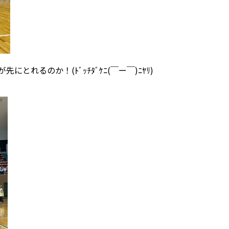
れるのか！(ﾄﾞｯﾁﾀﾞｹﾆ(￣ー￣)ﾆﾔﾘ)