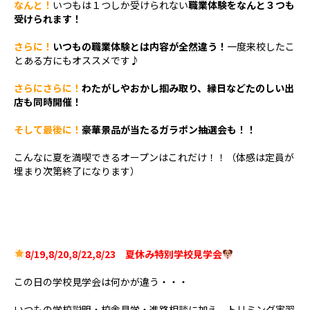
なんと！
いつもは１つしか受けられない
職業体験をなんと３つも
受けられます！
さらに！
いつもの職業体験とは内容が全然違う！
一度来校したこ
とある方にもオススメです♪
さらにさらに！
わたがしやおかし掴み取り、縁日などたのしい出
店も同時開催！
そして最後に！
豪華景品が当たるガラポン抽選会も！！
こんなに夏を満喫できるオープンはこれだけ！！（体感は定員が
埋まり次第終了になります）
8/19,8/20,8/22,8/23 夏休み特別学校見学会
この日の学校見学会は何かが違う・・・
いつもの学校説明・校舎見学・進路相談に加え、トリミング実習