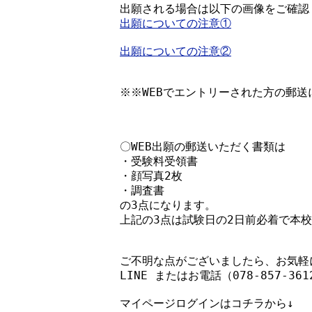
出願についての注意①
出願についての注意②
※※WEBでエントリーされた方の郵
〇WEB出願の郵送いただく書類は

・受験料受領書

・顔写真2枚

・調査書

の3点になります。

上記の3点は試験日の2日前必着で本校
ご不明な点がございましたら、お気軽に
LINE またはお電話（078-857-3