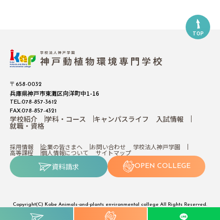
TOP
〒658-0032
兵庫県神戸市東灘区向洋町中1-16
TEL:078-857-3612
FAX:078-857-4321
学校紹介
学科・コース
キャンパスライフ
入試情報
就職・資格
採用情報
企業の皆さまへ
お問い合わせ
学校法人神戸学園
高等課程
個人情報について
サイトマップ
資料請求
OPEN COLLEGE
Copyright(C) Kobe Animals-and-plants environmental college All Rights Reserved.