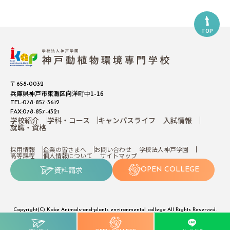
TOP
〒658-0032
兵庫県神戸市東灘区向洋町中1-16
TEL:078-857-3612
FAX:078-857-4321
学校紹介
学科・コース
キャンパスライフ
入試情報
就職・資格
採用情報
企業の皆さまへ
お問い合わせ
学校法人神戸学園
高等課程
個人情報について
サイトマップ
資料請求
OPEN COLLEGE
Copyright(C) Kobe Animals-and-plants environmental college All Rights Reserved.