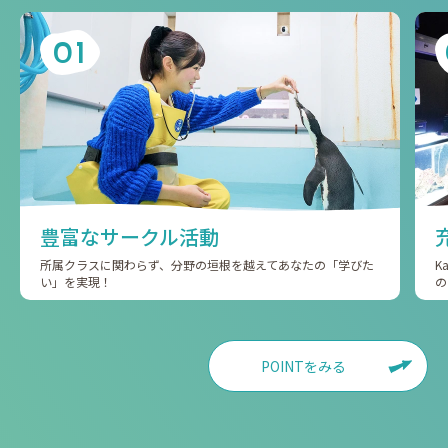
01
豊富なサークル活動
所属クラスに関わらず、分野の垣根を越えてあなたの「学びた
K
い」を実現！
の
POINTをみる