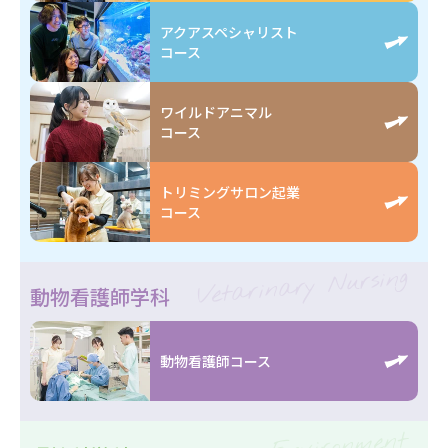
アクアスペシャリスト
コース
ワイルドアニマル
コース
トリミングサロン起業
コース
Vetarinary Nursing
動物看護師学科
動物看護師コース
Environment