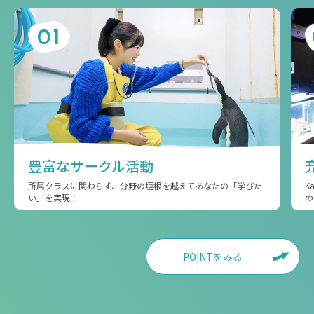
01
豊富なサークル活動
所属クラスに関わらず、分野の垣根を越えてあなたの「学びた
K
い」を実現！
の
POINTをみる