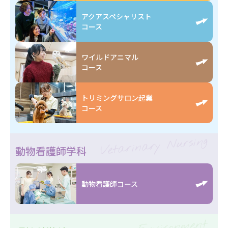
アクアスペシャリスト
コース
ワイルドアニマル
コース
トリミングサロン起業
コース
Vetarinary Nursing
動物看護師学科
動物看護師コース
Environment