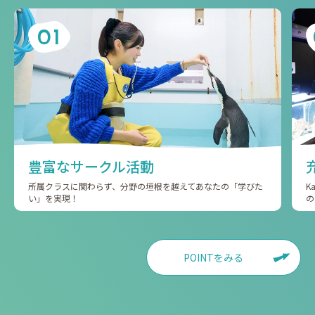
01
豊富なサークル活動
所属クラスに関わらず、分野の垣根を越えてあなたの「学びた
K
い」を実現！
の
POINTをみる